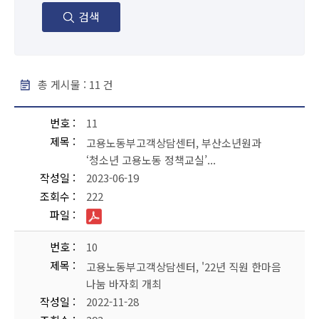
검색
총 게시물 :
11
건
보도자료 - 번호, 제목, 작성일, 조회수, 파일 순으로 내용을 제공하고 있습니다.
번호
11
제목
고용노동부고객상담센터, 부산소년원과
‘청소년 고용노동 정책교실’...
작성일
2023-06-19
조회수
222
파일
번호
10
제목
고용노동부고객상담센터, '22년 직원 한마음
나눔 바자회 개최
작성일
2022-11-28