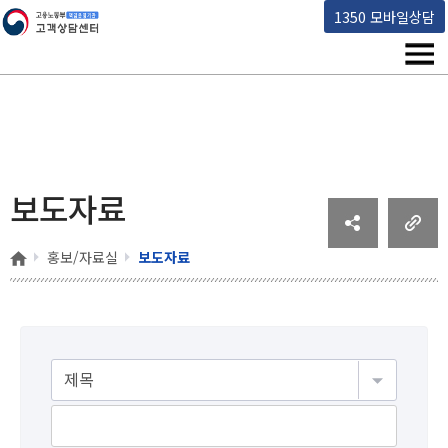
고용노동부 책임운영기관 고객상담센터
1350 모바일상담
메뉴
보도자료
홈
홍보/자료실
보도자료
게시물검색