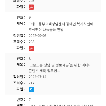
조회수
293
파일
번호
9
제목
고용노동부고객상담센터 장애인 복지시설에
추석맞이 나눔물품 전달
작성일
2022-09-06
조회수
208
파일
번호
8
제목
‘고용노동 상담 및 정보제공’을 위한 미디어
콘텐츠 제작 업무협...
작성일
2022-07-14
조회수
217
파일
번호
7
제목