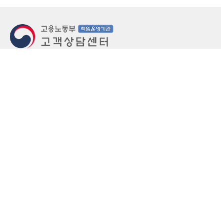
지번주소
울산 중구 북정동 236번지
도로명주소
울산 중구 종가로 405-3
우편번호
(우)44543
상담문의: (국번없이)1350(유료)
정부민원안내 콜센터: 국번없이 110
당직실 TEL
052-701-5300 (평일 18시 ~ 익일 9시, 주말 공휴
일 24시)
⁕ 당직실전화는 고용·노동상담이 제한됩니다.
FAX
052-702-5008
개인정보처리방침