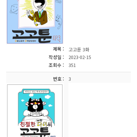
제목
고고툰 3화
작성일
2023-02-15
조회수
351
번호
3