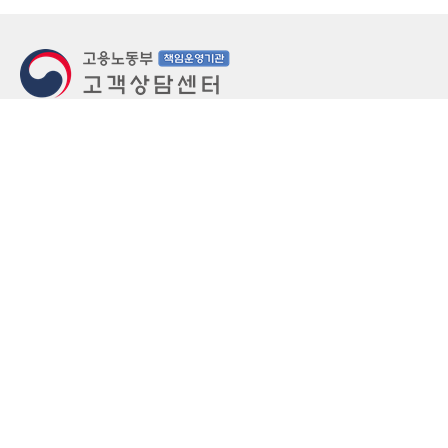
지번주소
울산 중구 북정동 236번지
도로명주소
울산 중구 종가로 405-3
우편번호
(우)44543
상담문의: (국번없이)1350(유료)
정부민원안내 콜센터: 국번없이 110
당직실 TEL
052-701-5300 (평일 18시 ~ 익일 9시, 주말 공휴
일 24시)
⁕ 당직실전화는 고용·노동상담이 제한됩니다.
FAX
052-702-5008
개인정보처리방침