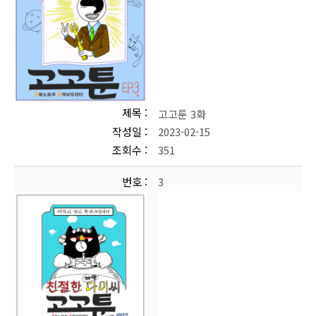
제목
고고툰 3화
작성일
2023-02-15
조회수
351
번호
3