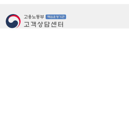
지번주소
울산 중구 북정동 236번지
도로명주소
울산 중구 종가로 405-3
우편번호
(우)44543
상담문의: (국번없이)1350(유료)
정부민원안내 콜센터: 국번없이 110
당직실 TEL
052-701-5300 (평일 18시 ~ 익일 9시, 주말 공휴
일 24시)
⁕ 당직실전화는 고용·노동상담이 제한됩니다.
FAX
052-702-5008
개인정보처리방침