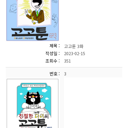
제목
고고툰 3화
작성일
2023-02-15
조회수
351
번호
3