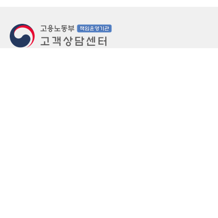
지번주소
울산 중구 북정동 236번지
도로명주소
울산 중구 종가로 405-3
우편번호
(우)44543
상담문의: (국번없이)1350(유료)
정부민원안내 콜센터: 국번없이 110
당직실 TEL
052-701-5300 (평일 18시 ~ 익일 9시, 주말 공휴
일 24시)
⁕ 당직실전화는 고용·노동상담이 제한됩니다.
FAX
052-702-5008
개인정보처리방침