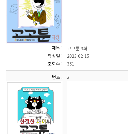
제목
고고툰 3화
작성일
2023-02-15
조회수
351
번호
3