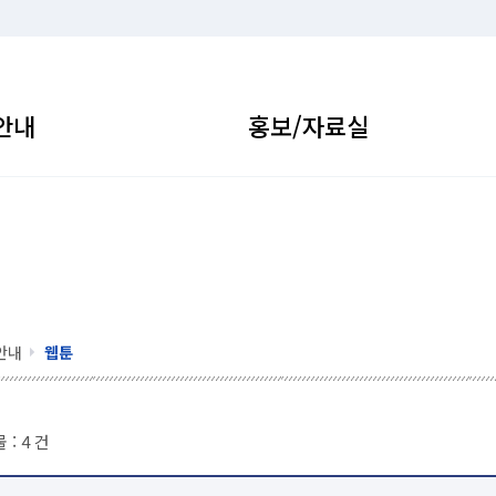
안내
홍보/자료실
안내
웹툰
 :
4
건