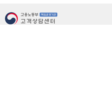
지번주소
울산 중구 북정동 236번지
도로명주소
울산 중구 종가로 405-3
우편번호
(우)44543
상담문의: (국번없이)1350(유료)
정부민원안내 콜센터: 국번없이 110
당직실 TEL
052-701-5300 (평일 18시 ~ 익일 9시, 주말 공휴
일 24시)
⁕ 당직실전화는 고용·노동상담이 제한됩니다.
FAX
052-702-5008
개인정보처리방침