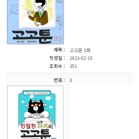
제목
고고툰 3화
작성일
2023-02-15
조회수
351
번호
3