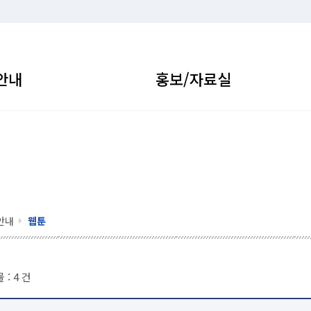
안내
홍보/자료실
안내
웹툰
 :
4
건