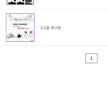
고고툰 예고편
1