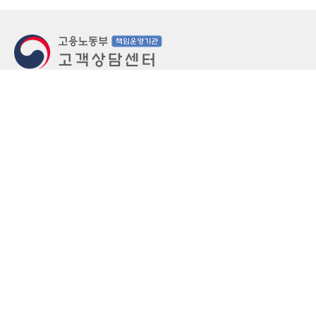
지번주소
울산 중구 북정동 236번지
도로명주소
울산 중구 종가로 405-3
우편번호
(우)44543
상담문의: (국번없이)1350(유료)
정부민원안내 콜센터: 국번없이 110
당직실 TEL
052-701-5300 (평일 18시 ~ 익일 9시, 주말 공휴
일 24시)
⁕ 당직실전화는 고용·노동상담이 제한됩니다.
FAX
052-702-5008
개인정보처리방침