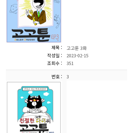
제목
고고툰 3화
작성일
2023-02-15
조회수
351
번호
3