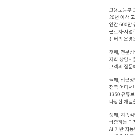
고용노동부 고
20년 이상
연간 600만
근로자·사업
센터의 운영은
첫째, 전문성
저희 상담사들
고객의 질문
둘째, 접근성
전국 어디서나
1350 유튜
다양한 채널
셋째, 지속적
급증하는 디
AI 기반 지