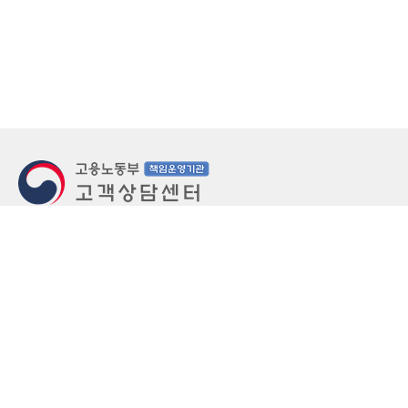
지번주소
울산 중구 북정동 236번지
도로명주소
울산 중구 종가로 405-3
우편번호
(우)44543
상담문의: (국번없이)1350(유료)
정부민원안내 콜센터: 국번없이 110
당직실 TEL
052-701-5300 (평일 18시 ~ 익일 9시, 주말 공휴
일 24시)