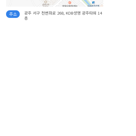
광주 서구 천변좌로 268, KDB생명 광주타워 14
주소
층