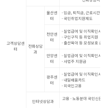
울산센
· 임금, 퇴직금, 근로시간 등
터
· 국민취업지원제도
· 실업급여 및 이직확인서
천안센
· 구인구직 등 취업지원
터
· 출산육아 등 모성보호 급여
고객상담센
전화상담
터
과
안양센
· 실업급여 및 이직확인서
터
· 사업주 지원금
· 실업급여 및 이직확인서
광주센
· 내일배움카드
터
· 외국인고용
고용 · 노동분야 국민신문고 
인터넷상담과
신 