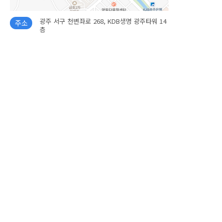
광주 서구 천변좌로 268, KDB생명 광주타워 14
주소
층