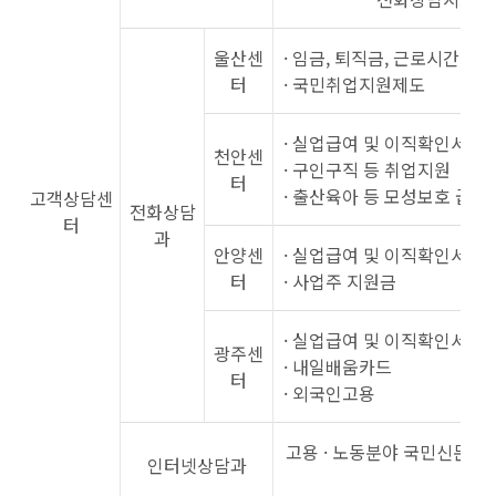
울산센
· 임금, 퇴직금, 근로시간 등
터
· 국민취업지원제도
· 실업급여 및 이직확인서
천안센
· 구인구직 등 취업지원
터
· 출산육아 등 모성보호 급여
고객상담센
전화상담
터
과
안양센
· 실업급여 및 이직확인서
터
· 사업주 지원금
· 실업급여 및 이직확인서
광주센
· 내일배움카드
터
· 외국인고용
고용 · 노동분야 국민신문고 
인터넷상담과
신 