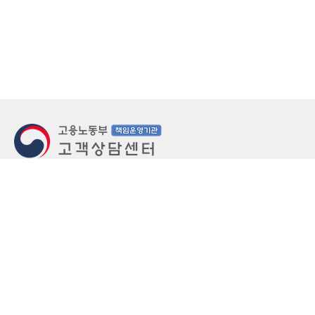
지번주소
울산 중구 북정동 236번지
도로명주소
울산 중구 종가로 405-3
우편번호
(우)44543
상담문의: (국번없이)1350(유료)
정부민원안내 콜센터: 국번없이 110
당직실 TEL
052-701-5300 (평일 18시 ~ 익일 9시, 주말 공휴
일 24시)