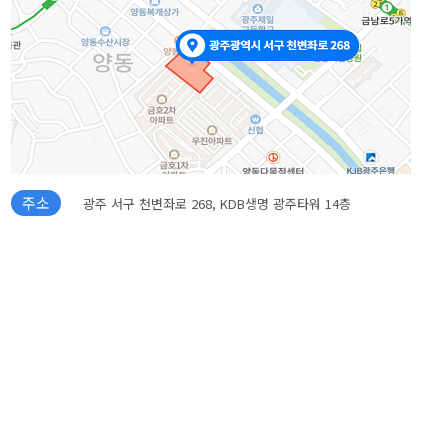
주소
광주 서구 천변좌로 268, KDB생명 광주타워 14층