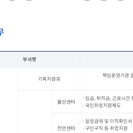
무
부서명
책임운영기관 실
기획지원과
· 임금, 퇴직금, 근로시간
울산센터
· 국민취업지원제도
· 실업급여 및 이직확인서
천안센터
· 구인구직 등 취업지원