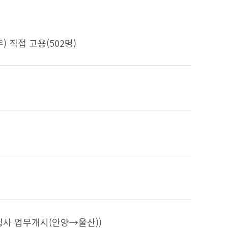
) 직접 고용(502명)
산청사 업무개시(안양→울산))