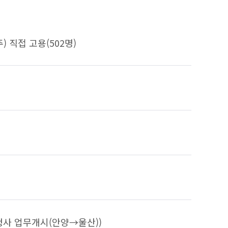
) 직접 고용(502명)
산청사 업무개시(안양→울산))