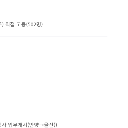
) 직접 고용(502명)
산청사 업무개시(안양→울산))