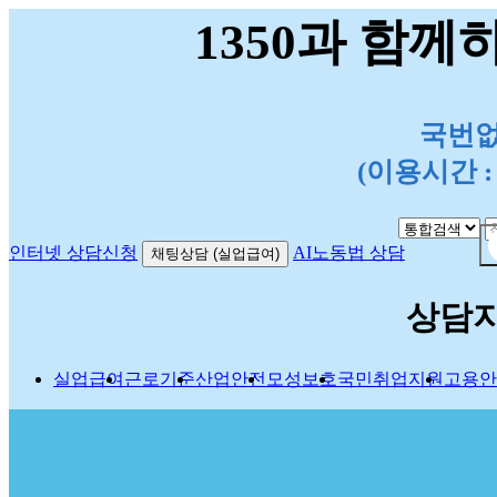
1350과 함께
국번없이
(이용시간 : 평
인터넷 상담신청
AI노동법 상담
채팅상담 (실업급여)
상담
실업급여
근로기준
산업안전
모성보호
국민취업지원
고용안