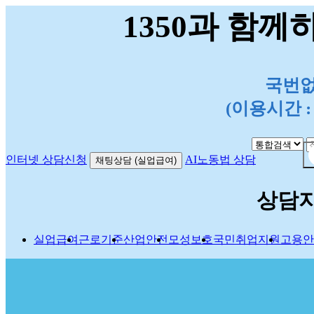
1350과 함께
국번없이
(이용시간 : 평
인터넷 상담신청
AI노동법 상담
채팅상담 (실업급여)
상담
실업급여
근로기준
산업안전
모성보호
국민취업지원
고용안