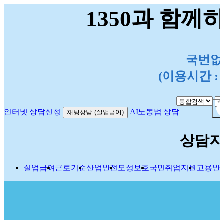
1350과 함께
국번없이
(이용시간 : 평
인터넷 상담신청
AI노동법 상담
채팅상담 (실업급여)
상담
실업급여
근로기준
산업안전
모성보호
국민취업지원
고용안