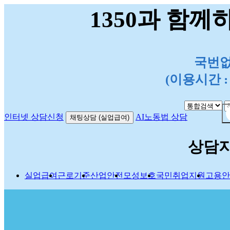
1350과 함께
국번없이
(이용시간 : 평
인터넷 상담신청
AI노동법 상담
채팅상담 (실업급여)
상담
실업급여
근로기준
산업안전
모성보호
국민취업지원
고용안