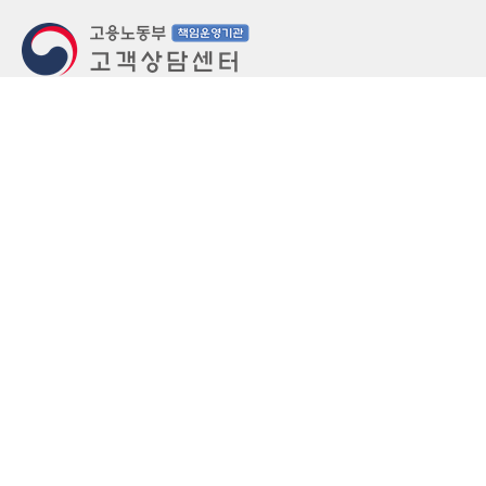
지번주소
울산 중구 북정동 236번지
도로명주소
울산 중구 종가로 405-3
우편번호
(우)44543
상담문의: (국번없이)1350(유료)
정부민원안내 콜센터: 국번없이 110
당직실 TEL
052-701-5300 (평일 18시 ~ 익일 9시, 주말 공휴
일 24시)
⁕ 당직실전화는 고용·노동상담이 제한됩니다.
FAX
052-702-5008
개인정보처리방침
영상정보처리기기 운영관리방침