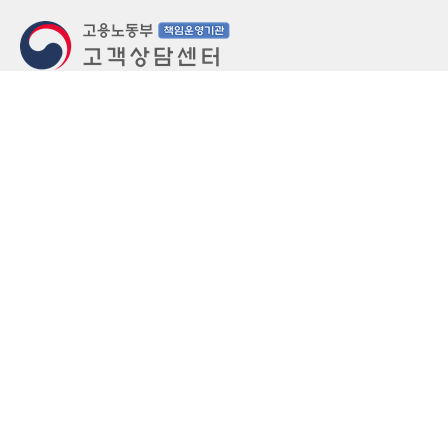
지번주소
울산 중구 북정동 236번지
도로명주소
울산 중구 종가로 405-3
우편번호
(우)44543
상담문의: (국번없이)1350(유료)
정부민원안내 콜센터: 국번없이 110
당직실 TEL
052-701-5300 (평일 18시 ~ 익일 9시, 주말 공휴
일 24시)
⁕ 당직실전화는 고용·노동상담이 제한됩니다.
FAX
052-702-5008
개인정보처리방침
영상정보처리기기 운영관리방침