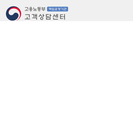
지번주소
울산 중구 북정동 236번지
도로명주소
울산 중구 종가로 405-3
우편번호
(우)44543
상담문의: (국번없이)1350(유료)
정부민원안내 콜센터: 국번없이 110
당직실 TEL
052-701-5300 (평일 18시 ~ 익일 9시, 주말 공휴
일 24시)
⁕ 당직실전화는 고용·노동상담이 제한됩니다.
FAX
052-702-5008
개인정보처리방침
영상정보처리기기 운영관리방침