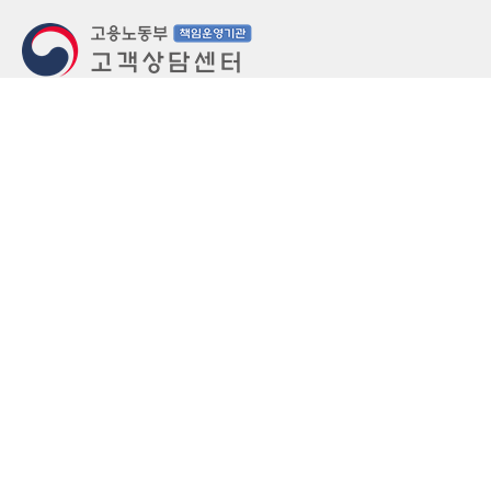
지번주소
울산 중구 북정동 236번지
도로명주소
울산 중구 종가로 405-3
우편번호
(우)44543
상담문의: (국번없이)1350(유료)
정부민원안내 콜센터: 국번없이 110
당직실 TEL
052-701-5300 (평일 18시 ~ 익일 9시, 주말 공휴
일 24시)
⁕ 당직실전화는 고용·노동상담이 제한됩니다.
FAX
052-702-5008
개인정보처리방침
영상정보처리기기 운영관리방침