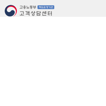
지번주소
울산 중구 북정동 236번지
도로명주소
울산 중구 종가로 405-3
우편번호
(우)44543
상담문의: (국번없이)1350(유료)
정부민원안내 콜센터: 국번없이 110
당직실 TEL
052-701-5300 (평일 18시 ~ 익일 9시, 주말 공휴
일 24시)
⁕ 당직실전화는 고용·노동상담이 제한됩니다.
FAX
052-702-5008
개인정보처리방침
영상정보처리기기 운영관리방침