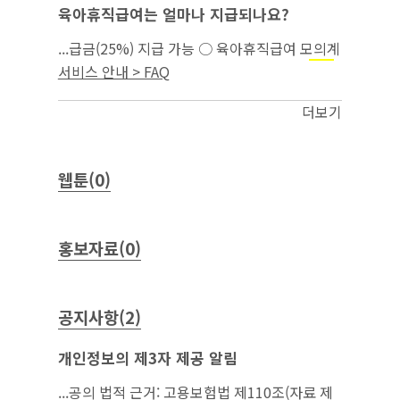
육아휴직급여는 얼마나 지급되나요?
...급금(25%) 지급 가능 ○ 육아휴직급여 모의계
산은 고용보험 홈페이지(간편 모의계산 →
모성
서비스 안내 > FAQ
)에서 가능함...
보호
더보기
웹툰(0)
홍보자료(0)
공지사항(2)
개인정보의 제3자 제공 알림
...공의 법적 근거: 고용보험법 제110조(자료 제