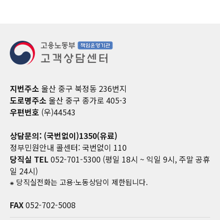
지번주소
울산 중구 북정동 236번지
도로명주소
울산 중구 종가로 405-3
우편번호
(우)44543
상담문의: (국번없이)1350(유료)
정부민원안내 콜센터: 국번없이 110
당직실 TEL
052-701-5300 (평일 18시 ~ 익일 9시, 주말 공휴
일 24시)
⁕ 당직실전화는 고용·노동상담이 제한됩니다.
FAX
052-702-5008