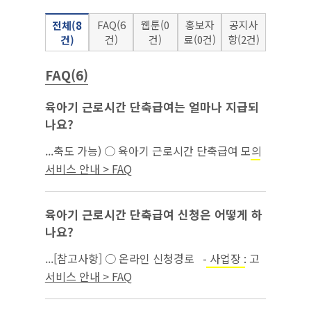
FAQ(6
웹툰(0
홍보자
공지사
전체(8
건)
건)
료(0건)
항(2건)
건)
FAQ(6)
육아기 근로시간 단축급여는 얼마나 지급되
나요?
...축도 가능) ○ 육아기 근로시간 단축급여 모의
계산은 고용보험 홈페이지(간편 모의계산 →
모
서비스 안내 > FAQ
)에서 가능함...
성보호
육아기 근로시간 단축급여 신청은 어떻게 하
나요?
...[참고사항] ○ 온라인 신청경로 - 사업장 : 고
용보험 홈페이지 → 기업서비스 →
→
모성보호
서비스 안내 > FAQ
육아기 근로시간 단축 확인서 ※ 육아휴직(육
아기근로시간 단축) 확인서는 사업...