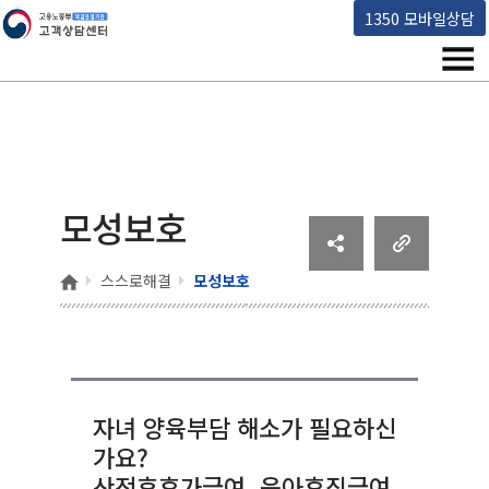
고용노동부 책임운영기관 고객상담센터
1350 모바일상담
메뉴
모성보호
홈
스스로해결
모성보호
자녀 양육부담 해소가 필요하신
가요?
산전후휴가급여, 육아휴직급여