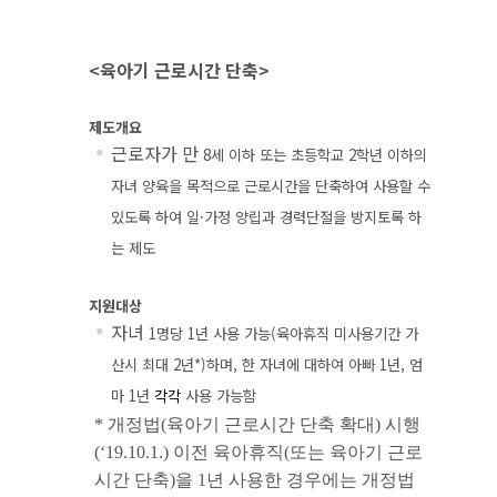
<육아기 근로시간 단축>
제도개요
근로자가 만
8
세 이하 또는 초등학교
2
학년 이하의
자녀 양육을 목적으로 근로시간을 단축하여 사용할 수
있도록 하여 일
·
가정 양립과 경력단절을 방지토록 하
는 제도
지원대상
자녀
1
명당
1
년 사용 가능
(
육아휴직 미사용기간 가
산시 최대
2
년
*)
하며
,
한 자녀에 대하여 아빠
1
년
,
엄
마
1
년
각각
사용 가능함
*
개정법
(
육아기 근로시간 단축 확대
)
시행
(‘19.10.1.)
이전 육아휴직
(
또는 육아기 근로
시간 단축
)
을
1
년 사용한 경우에는 개정법