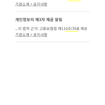
공의 요청) 3. 제3자 제공의 목적:
급여
모성보호
기관소개 > 공지사항
부정수급 조사 4. 제3자 제공을 한 개인정보의
항목(구성): 녹취파일 8건...
개인정보의 제3자 제공 알림
...의 법적 근거: 고용보험법 제110조(자료 제공
의 요청) 3. 제3자 제공의 목적:
급여 부
모성보호
기관소개 > 공지사항
정수급 조사 4. 제3자 제공을 한 개인정보의 항
목(구성): 녹취파일 49건 ...